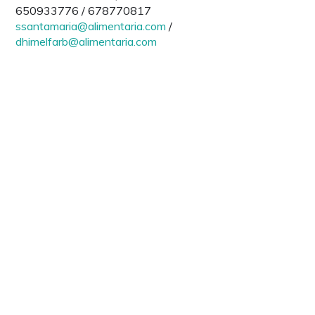
650933776 / 678770817
ssantamaria@alimentaria.com
/
dhimelfarb@alimentaria.com