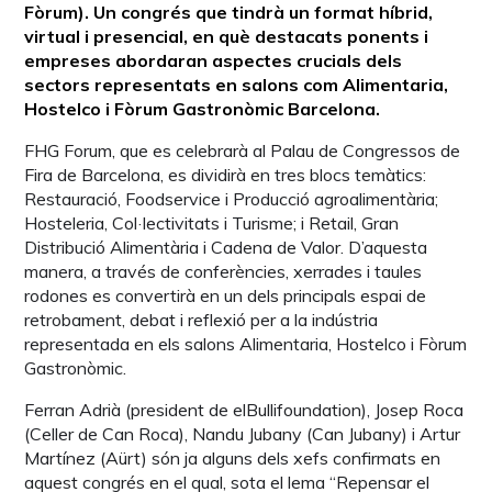
Fòrum). Un congrés que tindrà un format híbrid,
virtual i presencial, en què destacats ponents i
empreses abordaran aspectes crucials dels
sectors representats en salons com Alimentaria,
Hostelco i Fòrum Gastronòmic Barcelona.
FHG Forum, que es celebrarà al Palau de Congressos de
Fira de Barcelona, es dividirà en tres blocs temàtics:
Restauració, Foodservice i Producció agroalimentària;
Hosteleria, Col·lectivitats i Turisme; i Retail, Gran
Distribució Alimentària i Cadena de Valor. D’aquesta
manera, a través de conferències, xerrades i taules
rodones es convertirà en un dels principals espai de
retrobament, debat i reflexió per a la indústria
representada en els salons Alimentaria, Hostelco i Fòrum
Gastronòmic.
Ferran Adrià (president de elBullifoundation), Josep Roca
(Celler de Can Roca), Nandu Jubany (Can Jubany) i Artur
Martínez (Aürt) són ja alguns dels xefs confirmats en
aquest congrés en el qual, sota el lema “Repensar el