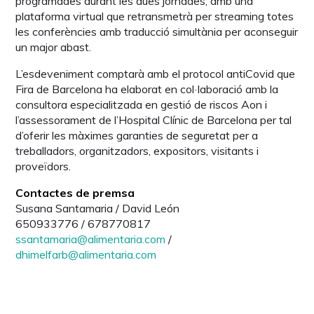
programades durant les dues jornades, amb una
plataforma virtual que retransmetrà per streaming totes
les conferències amb traducció simultània per aconseguir
un major abast.
L’esdeveniment comptarà amb el protocol antiCovid que
Fira de Barcelona ha elaborat en col·laboració amb la
consultora especialitzada en gestió de riscos Aon i
l’assessorament de l’Hospital Clínic de Barcelona per tal
d’oferir les màximes garanties de seguretat per a
treballadors, organitzadors, expositors, visitants i
proveïdors.
Contactes de premsa
Susana Santamaria / David León
650933776 / 678770817
ssantamaria@alimentaria.com
/
dhimelfarb@alimentaria.com