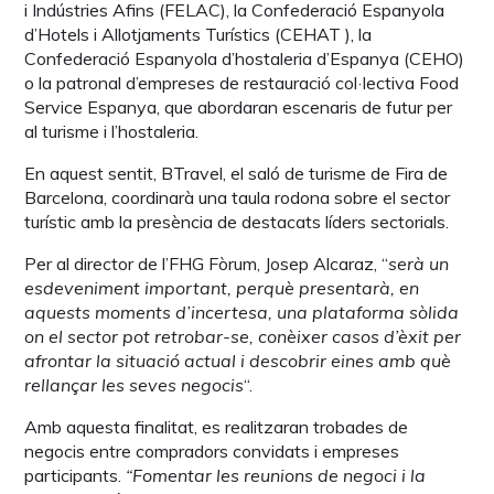
i Indústries Afins (FELAC), la Confederació Espanyola
d’Hotels i Allotjaments Turístics (CEHAT ), la
Confederació Espanyola d’hostaleria d’Espanya (CEHO)
o la patronal d’empreses de restauració col·lectiva Food
Service Espanya, que abordaran escenaris de futur per
al turisme i l’hostaleria.
En aquest sentit, BTravel, el saló de turisme de Fira de
Barcelona, ​​coordinarà una taula rodona sobre el sector
turístic amb la presència de destacats líders sectorials.
Per al director de l’FHG Fòrum, Josep Alcaraz, “
serà un
esdeveniment important, perquè presentarà, en
aquests moments d’incertesa, una plataforma sòlida
on el sector pot retrobar-se, conèixer casos d’èxit per
afrontar la situació actual i descobrir eines amb què
rellançar les seves negocis
“.
Amb aquesta finalitat, es realitzaran trobades de
negocis entre compradors convidats i empreses
participants.
“Fomentar les reunions de negoci i la