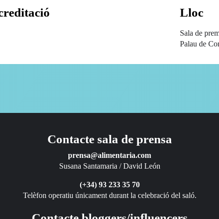
creditació
Lloc
Sala de pre
Palau de Co
Contacte sala de prensa
prensa@alimentaria.com
Susana Santamaria / David León
(+34) 93 233 35 70
Telèfon operatiu únicament durant la celebració del saló.
Contacte bloggers/influencers