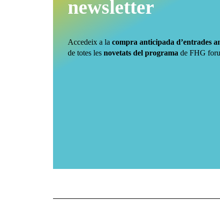
newsletter
Accedeix a la
compra anticipada d’entrades 
de totes les
novetats del programa
de FHG for