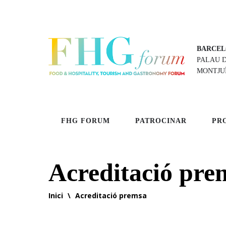
BARCEL
PALAU 
MONTJU
FHG FORUM
PATROCINAR
PR
Acreditació pre
Inici
\
Acreditació premsa