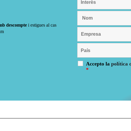
amb descompte
i estigues al cas
um
Accepto la
política 
*