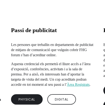
Passi de publicitat
Les persones que treballin en departaments de publicitat
E
de mitjans de comunicació que vulguin cobrir FHG
q
forum s’han d’acreditar online.
a
d
Aquesta credencial els permetrà el lliure accés a l’àrea
e
d’exposició, conferències, activitats i a la sala de
a
premsa. Per a això, els interessats han d’aportar la
a
targeta de visita del medi. Un cop acreditats podran
accedir en tot moment al seu passi a l’
Àrea Registrats
.
PHYSICAL
DIGITAL
a