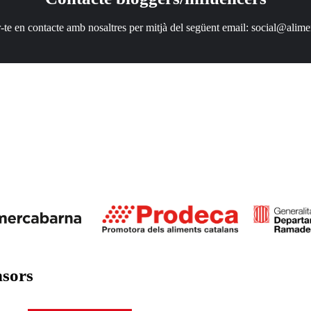
-te en contacte amb nosaltres per mitjà del següent email:
social@alime
nsors