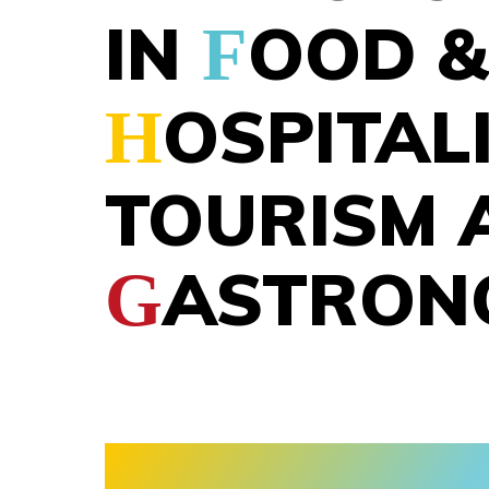
IN
OOD &
F
OSPITALI
H
TOURISM 
ASTRON
G