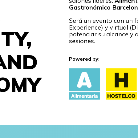
salones líderes:
Alimen
Gastronómico Barcelo
Será un evento con un f
Experience) y virtual (D
TY,
potenciar su alcance y a
sesiones.
AND
Powered by:
OMY