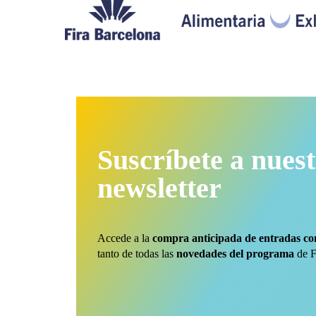
Suscríbete a nues
newsletter
Accede a la
compra anticipada de entradas co
tanto de todas las
novedades del programa
de 