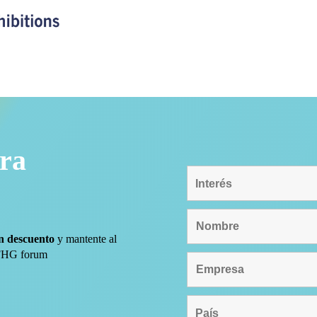
tra
n descuento
y mantente al
FHG forum