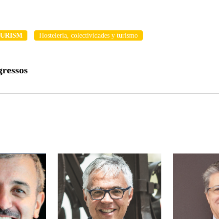
OURISM
Hosteleria, colectividades y turismo
gressos