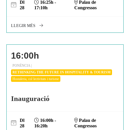
Dl
16:25h -
Palau de
28
17:10h
Congressos
LLEGIR MÉS
16:00h
PONÈNCIA |
RETHINKING THE FUTURE IN HOSPITALITY & TOURISM
Hostaleria, col·lectivitats i turisme
Inauguració
Dl
16:00h -
Palau de
28
16:20h
Congressos