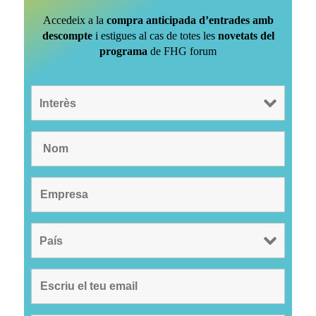
Accedeix a la
compra anticipada d’entrades amb
descompte
i estigues al cas de totes les
novetats del
programa
de FHG forum