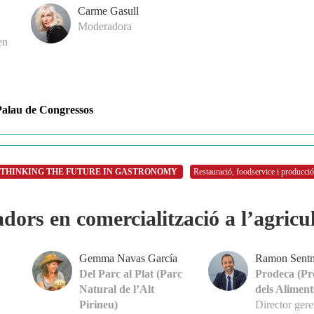
Carme Gasull
Moderadora
en
Palau de Congressos
THINKING THE FUTURE IN GASTRONOMY
Restauració, foodservice i producció
dors en comercialització a l’agricu
Gemma Navas García
Ramon Sentm
Del Parc al Plat (Parc
Prodeca (P
Natural de l’Alt
dels Aliment
Pirineu)
Director gere