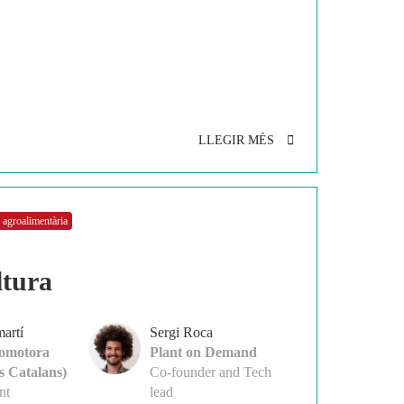
LLEGIR MÉS
 agroalimentària
ltura
artí
Sergi Roca
romotora
Plant on Demand
s Catalans)
Co-founder and Tech
nt
lead