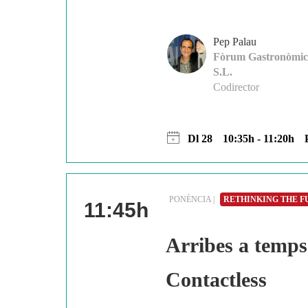
Pep Palau
Fòrum Gastronòmic
S.L.
Codirector
Dl 28
10:35h - 11:20h
PONÈNCIA |
RETHINKING THE 
11:45h
Arribes a temps 
Contactless