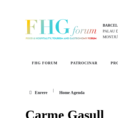
BARCEL
PALAU 
MONTJU
FHG FORUM
PATROCINAR
PR
|
Enrere
Home Agenda
Carme Gasull