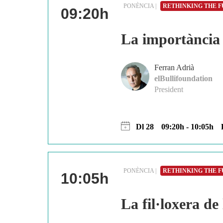
PONÈNCIA |
RETHINKING THE 
09:20h
La importància 
Ferran Adrià
elBullifoundation
President
Dl 28
09:20h - 10:05h
PONÈNCIA |
RETHINKING THE 
10:05h
La fil·loxera de