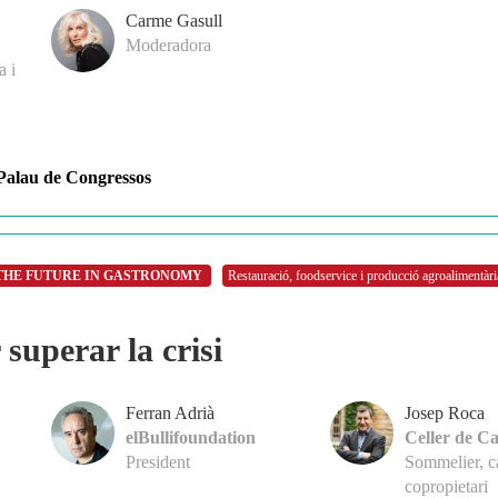
Carme Gasull
Moderadora
a i
Palau de Congressos
THE FUTURE IN GASTRONOMY
Restauració, foodservice i producció agroalimentàri
 superar la crisi
Ferran Adrià
Josep Roca
elBullifoundation
Celler de C
President
Sommelier, ca
copropietari