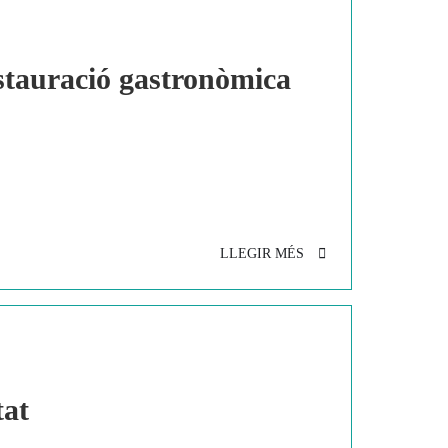
estauració gastronòmica
LLEGIR MÉS
tat