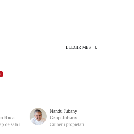
LLEGIR MÉS
a
Nandu Jubany
an Roca
Grup Jubany
p de sala i
Cuiner i propietari