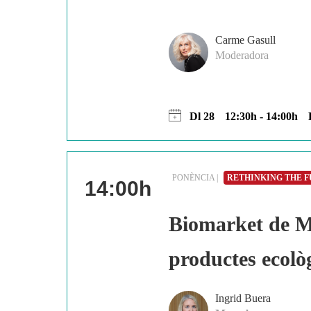
Carme Gasull
Moderadora
Dl 28
12:30h - 14:00h
PONÈNCIA |
RETHINKING THE 
14:00h
Biomarket de M
productes ecolò
Ingrid Buera