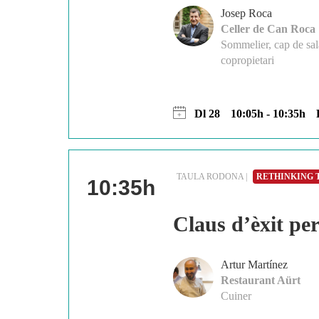
Josep Roca
Celler de Can Roca
Sommelier, cap de sal
copropietari
Dl 28
10:05h - 10:35h
TAULA RODONA |
RETHINKING 
10:35h
Claus d’èxit per
Artur Martínez
Restaurant Aürt
Cuiner