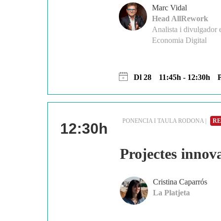
Marc Vidal
Head AllRework
Analista i divulgador 
Economia Digital
Dl 28
11:45h - 12:30h
PONENCIA I TAULA RODONA |
RE
12:30h
Projectes innova
Cristina Caparrós
La Platjeta