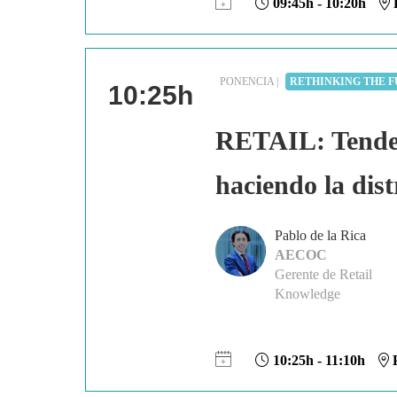
09:45h - 10:20h
P
PONENCIA |
RETHINKING THE F
10:25h
RETAIL: Tendenc
haciendo la dis
Pablo de la Rica
AECOC
Gerente de Retail
Knowledge
10:25h - 11:10h
P