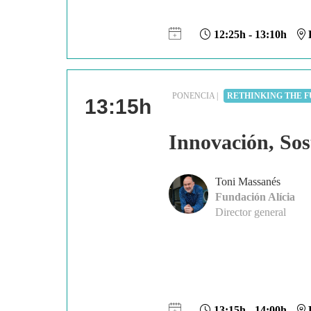
12:25h - 13:10h
P
PONENCIA |
RETHINKING THE F
13:15h
Innovación, Sos
Toni Massanés
Fundación Alícia
Director general
13:15h - 14:00h
P