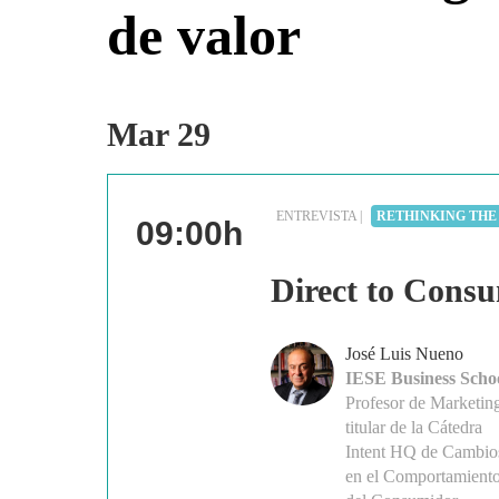
de valor
Mar 29
ENTREVISTA |
RETHINKING THE
09:00h
Direct to Cons
José Luis Nueno
IESE Business Scho
Profesor de Marketin
titular de la Cátedra
Intent HQ de Cambio
en el Comportamient