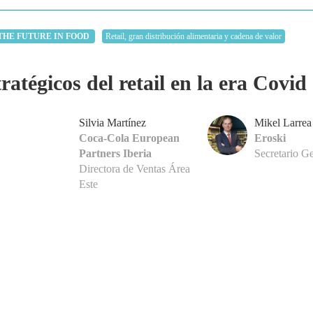
THE FUTURE IN FOOD
Retail, gran distribución alimentaria y cadena de valor
ratégicos del retail en la era Covid
Silvia Martínez
Mikel Larrea
Coca-Cola European
Eroski
Partners Iberia
Secretario Ge
Directora de Ventas Área
Este