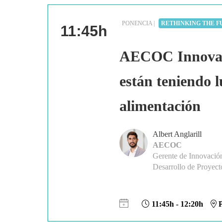
PONENCIA |
RETHINKING THE F
11:45h
AECOC Innovati
están teniendo 
alimentación
Albert Anglarill
AECOC
Gerente de Innovació
Desarrollo de Proyect
11:45h - 12:20h
P