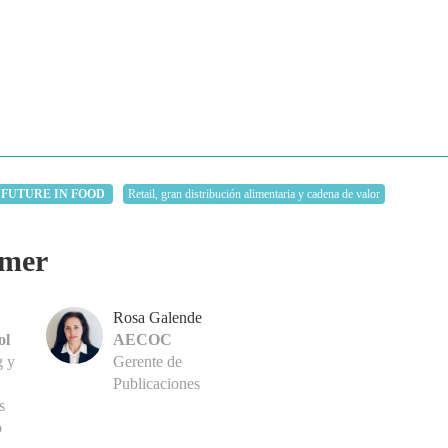
 FUTURE IN FOOD
Retail, gran distribución alimentaria y cadena de valor
umer
Rosa Galende
ol
AECOC
g y
Gerente de
Publicaciones
s
o